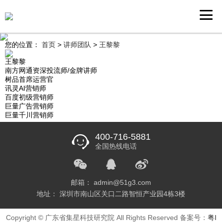
您的位置：
首页
>
讲师团队
>
王黎黎
王黎黎
南方网通资深投流师/金牌讲师
树品首席运营官
讯灵AI营销师
百度初级营销师
巨量广告营销师
巨量千川营销师
400-716-5881
全国热线电话
邮箱： admin@51g3.com
地址： 深圳市南山区关口二路智恒产业园4栋3楼
Copyright © 广东省集星科技研究院 All Rights Reserved 备案号：
粤I